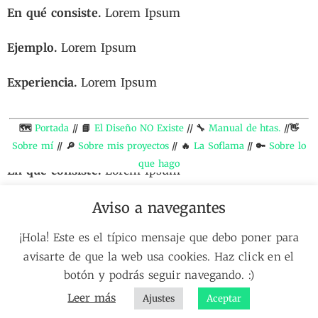
En qué consiste.
Lorem Ipsum
Ejemplo.
Lorem Ipsum
Experiencia.
Lorem Ipsum
🗺️
Portada
// 📘
El Diseño NO Existe
// 🔧
Manual de htas.
//👋
Dilema de los comunes
Sobre mí
// 🔎
Sobre mis proyectos
// 🔥
La Soflama
// 🔑
Sobre lo
que hago
En qué consiste.
Lorem Ipsum
Ejemplo.
Lorem Ipsum
Aviso a navegantes
¡Hola! Este es el típico mensaje que debo poner para
Experiencia.
Lorem Ipsum
avisarte de que la web usa cookies. Haz click en el
botón y podrás seguir navegando. :)
Leer más
Ajustes
Aceptar