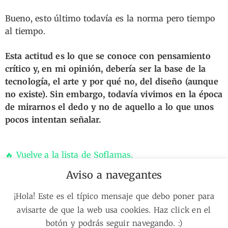
Bueno, esto último todavía es la norma pero tiempo
al tiempo.
Esta actitud es lo que se conoce con pensamiento
crítico y, en mi opinión, debería ser la base de la
tecnología, el arte y por qué no, del diseño (aunque
no existe). Sin embargo, todavía vivimos en la época
de mirarnos el dedo y no de aquello a lo que unos
pocos intentan señalar.
🔥 Vuelve a la lista de Soflamas.
🗺️
Portada
// 📘
El Diseño NO Existe
// 🔧
Manual de htas.
//👋
Aviso a navegantes
Sobre mí
// 🔎
Sobre mis proyectos
// 🔥
La Soflama
// 🔑
Sobre lo
✉️ Recibe soflamas como esta en tu correo.
¡Hola! Este es el típico mensaje que debo poner para
que hago
avisarte de que la web usa cookies. Haz click en el
botón y podrás seguir navegando. :)