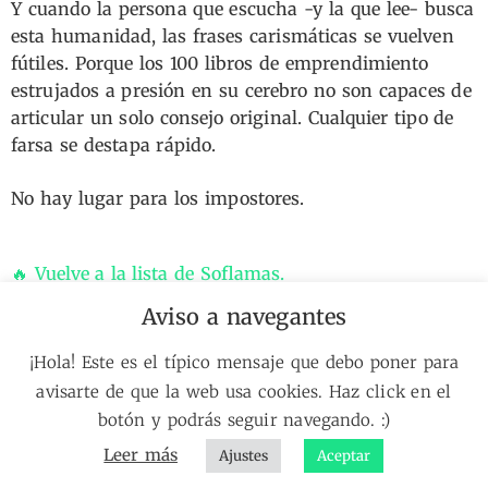
Y cuando la persona que escucha -y la que lee- busca
esta humanidad, las frases carismáticas se vuelven
fútiles. Porque los 100 libros de emprendimiento
estrujados a presión en su cerebro no son capaces de
articular un solo consejo original. Cualquier tipo de
farsa se destapa rápido.
No hay lugar para los impostores.
🔥 Vuelve a la lista de Soflamas.
Aviso a navegantes
🗺️
Portada
// 📘
El Diseño NO Existe
// 🔧
Manual de htas.
//👋
✉️ Recibe soflamas como esta en tu correo.
Sobre mí
// 🔎
Sobre mis proyectos
// 🔥
La Soflama
// 🔑
Sobre lo
¡Hola! Este es el típico mensaje que debo poner para
que hago
avisarte de que la web usa cookies. Haz click en el
botón y podrás seguir navegando. :)
Leer más
Ajustes
Aceptar