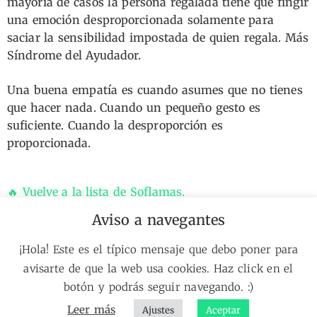
mayoría de casos la persona regalada tiene que fingir
una emoción desproporcionada solamente para
saciar la sensibilidad impostada de quien regala. Más
Síndrome del Ayudador.
Una buena empatía es cuando asumes que no tienes
que hacer nada. Cuando un pequeño gesto es
suficiente. Cuando la desproporción es
proporcionada.
🔥 Vuelve a la lista de Soflamas.
🗺️
Portada
// 📘
El Diseño NO Existe
// 🔧
Manual de htas.
//👋
Aviso a navegantes
Sobre mí
// 🔎
Sobre mis proyectos
// 🔥
La Soflama
// 🔑
Sobre lo
✉️ Recibe soflamas como esta en tu correo.
¡Hola! Este es el típico mensaje que debo poner para
que hago
avisarte de que la web usa cookies. Haz click en el
botón y podrás seguir navegando. :)
Leer más
Ajustes
Aceptar