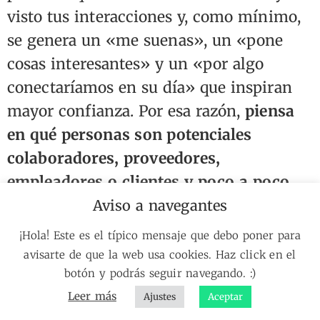
visto tus interacciones y, como mínimo,
se genera un «me suenas», un «pone
cosas interesantes» y un «por algo
conectaríamos en su día» que inspiran
mayor confianza. Por esa razón,
piensa
en qué personas son potenciales
colaboradores, proveedores,
empleadores o clientes y poco a poco
(sin agobiar) ve interactúando con ellos
.
Aviso a navegantes
Y en el sentido opuesto: a mí me gusta
¡Hola! Este es el típico mensaje que debo poner para
conectar con estudiantes afines a mi
avisarte de que la web usa cookies. Haz click en el
profesión y, de momento, nunca he
botón y podrás seguir navegando. :)
Leer más
negado el ayudar u orientar a alguien
Ajustes
Aceptar