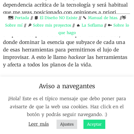
dependencia acrítica de la tecnología y será habitual
que me veas posicionado con opiniones a priori
🗺️
Portada
// 📘
El Diseño NO Existe
// 🔧
Manual de htas.
//👋
contradictorias con la caña que le doy a todas mis
Sobre mí
// 🔎
Sobre mis proyectos
// 🔥
La Soflama
// 🔑
Sobre lo
herramientas digitales. No soy tan volátil,
que hago
simplemente prefiero un enfoque más desenfado,
donde dominar la esencia que subyace de cada una
de esas herramientas para permitirnos el lujo de
improvisar. A esto le llamo
hackear
las herramientas
y afecta a todos los planos de la vida.
Sólo entonces, no temeremos nada que nos puedan
Aviso a navegantes
echar encima.
¡Hola! Este es el típico mensaje que debo poner para
avisarte de que la web usa cookies. Haz click en el
Ahora te he contado el “por qué”. Si quieres descubrir
botón y podrás seguir navegando. :)
el “qué” es mi deber como escritor recomendarte este
Manual de Herramientas
, donde explico cuáles son
Leer más
Ajustes
Aceptar
las buenas y malas prácticas que he identificado en