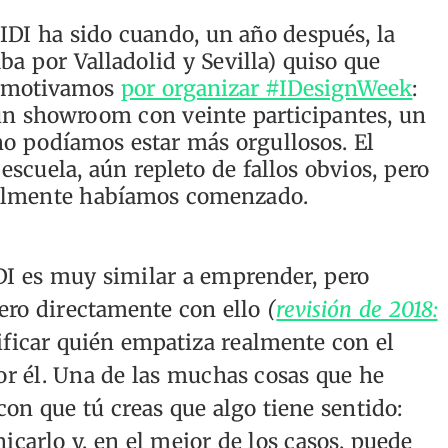
DI ha sido cuando, un año después, la
aba por Valladolid y Sevilla) quiso que
s motivamos
por organizar #IDesignWeek
:
, un showroom con veinte participantes, un
no podíamos estar más orgullosos. El
escuela, aún repleto de fallos obvios, pero
realmente habíamos comenzado.
DI es muy similar a emprender, pero
ero directamente con ello
(
revisión de 2018:
tificar quién empatiza realmente con el
or él. Una de las muchas cosas que he
on que tú creas que algo tiene sentido:
icarlo y, en el mejor de los casos, puede