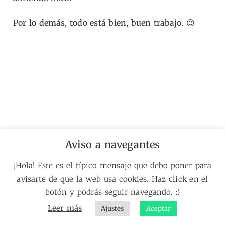
Por lo demás, todo está bien, buen trabajo. 😉
Aviso a navegantes
🗺️
Portada
// 📘
El Diseño NO Existe
// 🔧
Manual de htas.
//👋
¡Hola! Este es el típico mensaje que debo poner para
Sobre mí
// 🔎
Sobre mis proyectos
// 🔥
La Soflama
// 🔑
Sobre lo
avisarte de que la web usa cookies. Haz click en el
que hago
botón y podrás seguir navegando. :)
Leer más
Ajustes
Aceptar